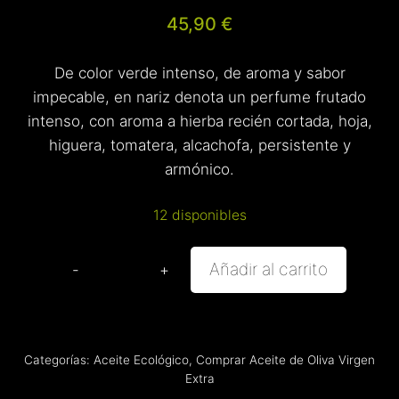
45,90
€
De color verde intenso, de aroma y sabor
impecable, en nariz denota un perfume frutado
intenso, con aroma a hierba recién cortada, hoja,
higuera, tomatera, alcachofa, persistente y
armónico.
12 disponibles
Añadir al carrito
Estuche
Aceite
de
Oliva
Categorías:
Aceite Ecológico
,
Comprar Aceite de Oliva Virgen
Virgen
Extra